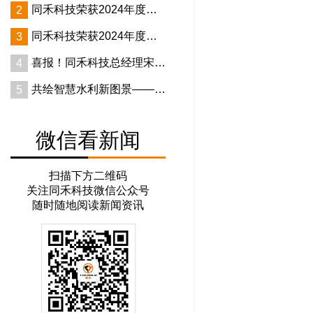
同禾科技荣获2024年度上
2
等奖
海市科技进步奖一等奖
同禾科技荣获2024年度中
3
国交通运输协会科学技术奖
喜报！同禾科技总经理宋爽
4
荣膺“第四届虹口工匠”称号
共绘智慧水利新图景——水
5
利系统多家单位莅临同禾科
技调研交流
微信看新闻
扫描下方二维码
关注同禾科技微信公众号
随时随地阅读新闻资讯